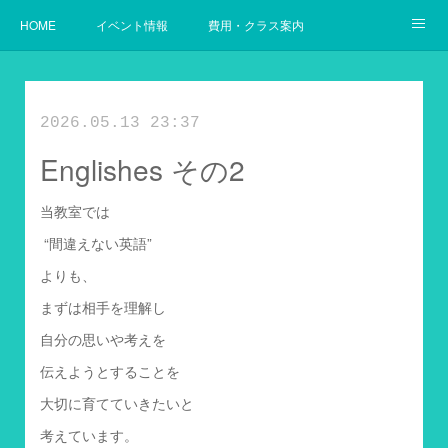
HOME
イベント情報
費用・クラス案内
幼児からの英語
使用教材案内
当教室の目指すゴール
2026.05.13 23:37
Englishes その2
当教室では
“間違えない英語”
よりも、
まずは相手を理解し
自分の思いや考えを
伝えようとすることを
大切に育てていきたいと
考えています。