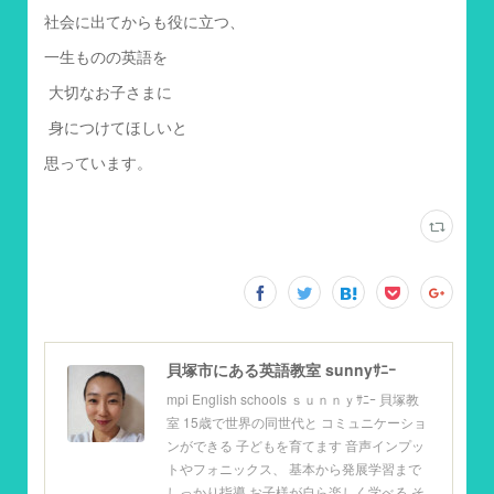
社会に出てからも役に立つ、
一生ものの英語を
大切なお子さまに
身につけてほしいと
思っています。
貝塚市にある英語教室 sunnyｻﾆｰ
mpi English schools ｓｕｎｎｙｻﾆｰ 貝塚教
室 15歳で世界の同世代と コミュニケーショ
ンができる 子どもを育てます 音声インプッ
トやフォニックス、 基本から発展学習まで
しっかり指導 お子様が自ら楽しく学べる そ