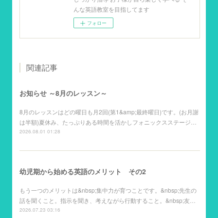
んな英語教室を目指してます
フォロー
関連記事
お知らせ ～8月のレッスン～
8月のレッスンはどの曜日も月2回(第1&amp;最終曜日)です。(お月謝
は半額)夏休み、たっぷりある時間を活かしフォニックスステージ…
2026.08.01 01:28
幼児期から始める英語のメリット その2
もう一つのメリットは&nbsp;集中力が育つことです。&nbsp;先生の
話を聞くこと。指示を聞き、考えながら行動すること。&nbsp;友…
2026.07.23 03:16