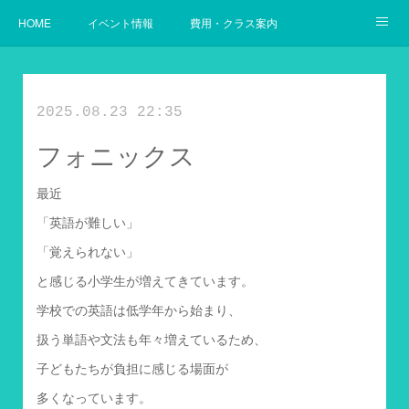
HOME
イベント情報
費用・クラス案内
幼児からの英語
使用教材案内
当教室の目指すゴール
2025.08.23 22:35
フォニックス
最近
「英語が難しい」
「覚えられない」
と感じる小学生が増えてきています。
学校での英語は低学年から始まり、
扱う単語や文法も年々増えているため、
子どもたちが負担に感じる場面が
多くなっています。