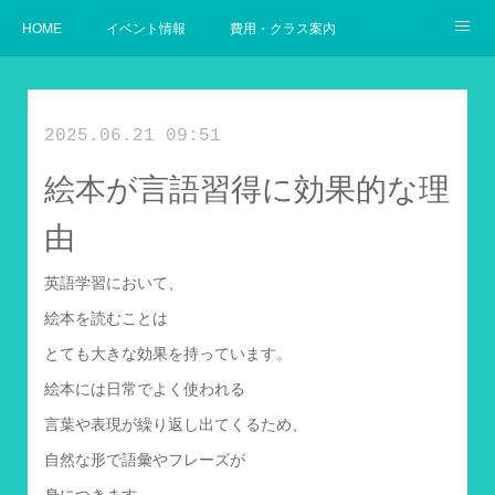
HOME
イベント情報
費用・クラス案内
幼児からの英語
使用教材案内
当教室の目指すゴール
2025.06.21 09:51
絵本が言語習得に効果的な理
由
英語学習において、
絵本を読むことは
とても大きな効果を持っています。
絵本には日常でよく使われる
言葉や表現が繰り返し出てくるため、
自然な形で語彙やフレーズが
身につきます。