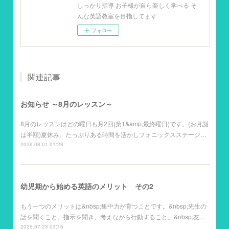
しっかり指導 お子様が自ら楽しく学べる そ
んな英語教室を目指してます
フォロー
関連記事
お知らせ ～8月のレッスン～
8月のレッスンはどの曜日も月2回(第1&amp;最終曜日)です。(お月謝
は半額)夏休み、たっぷりある時間を活かしフォニックスステージ…
2026.08.01 01:28
幼児期から始める英語のメリット その2
もう一つのメリットは&nbsp;集中力が育つことです。&nbsp;先生の
話を聞くこと。指示を聞き、考えながら行動すること。&nbsp;友…
2026.07.23 03:16