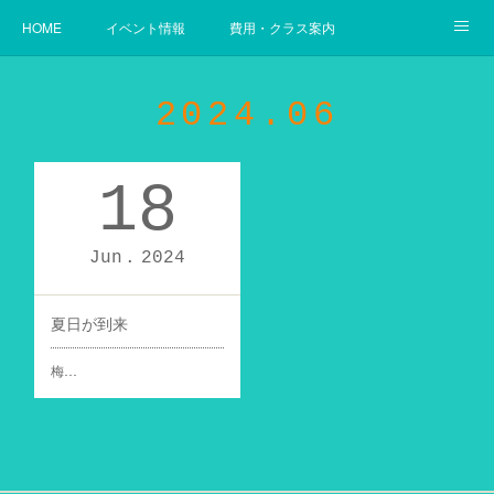
HOME
イベント情報
費用・クラス案内
幼児からの英語
使用教材案内
当教室の目指すゴール
2024
.
06
18
Jun
2024
夏日が到来
梅…