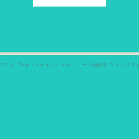
2020 mpi English schools sunny サニー 貝塚教室 Inc. All Rig