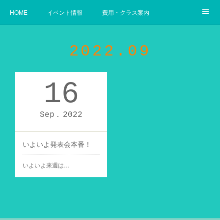
HOME
イベント情報
費用・クラス案内
幼児からの英語
使用教材案内
当教室の目指すゴール
2022
.
09
16
Sep
2022
いよいよ発表会本番！
いよいよ来週は…