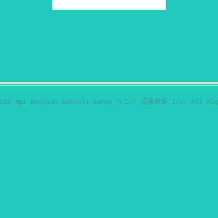
2020 mpi English schools sunny サニー 貝塚教室 Inc. All Rig