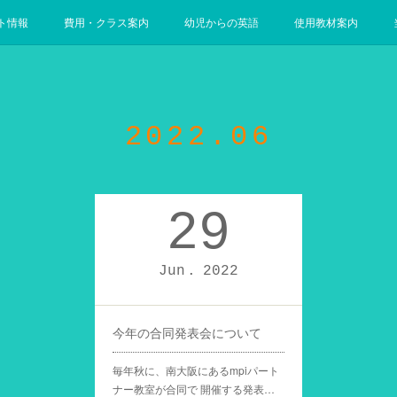
ト情報
費用・クラス案内
幼児からの英語
使用教材案内
2022
.
06
29
Jun
2022
今年の合同発表会について
毎年秋に、南大阪にあるmpiパート
ナー教室が合同で 開催する発表…