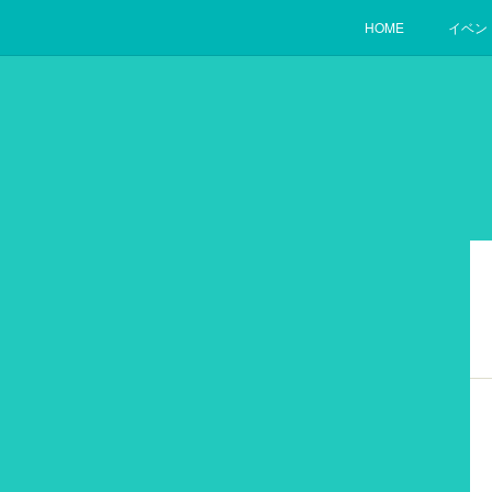
HOME
イベン