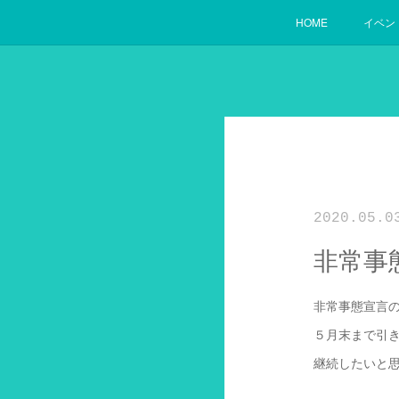
HOME
イベン
2020.05.0
非常事
非常事態宣言
５月末まで引
継続したいと