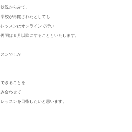
延状況からみて、
に学校が再開されたとしても
のレッスンはオンラインで行い
の再開は６月以降にすることといたします。
ッスンでしか
、
も
にできることを
組み合わせて
たレッスンを目指したいと思います。