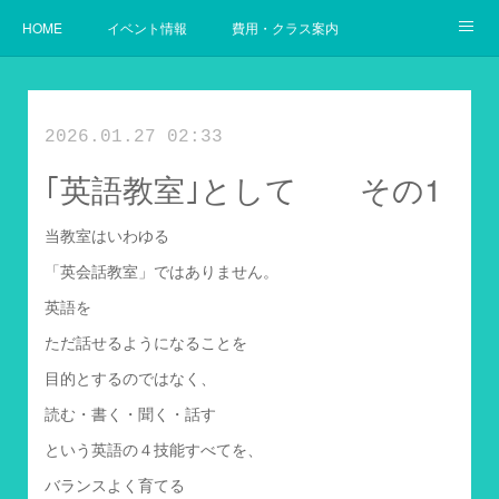
HOME
イベント情報
費用・クラス案内
幼児からの英語
使用教材案内
当教室の目指すゴール
2026.01.27 02:33
｢英語教室｣として その1
当教室はいわゆる
「英会話教室」ではありません。
英語を
ただ話せるようになることを
目的とするのではなく、
読む・書く・聞く・話す
という英語の４技能すべてを、
バランスよく育てる