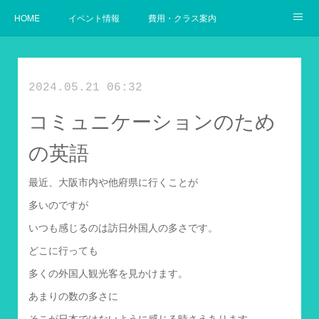
HOME
イベント情報
費用・クラス案内
幼児からの英語
使用教材案内
当教室の目指すゴール
2024.05.21 06:32
コミュニケーションのため
の英語
最近、大阪市内や他府県に行くことが
多いのですが
いつも感じるのは訪日外国人の多さです。
どこに行っても
多くの外国人観光客を見かけます。
あまりの数の多さに
そこが日本ではないように感じる時さえあります。