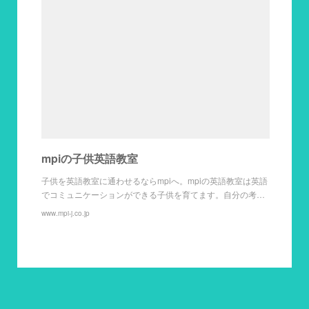
mpiの子供英語教室
子供を英語教室に通わせるならmpiへ。mpiの英語教室は英語
でコミュニケーションができる子供を育てます。自分の考…
www.mpi-j.co.jp