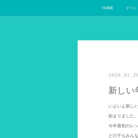
HOME
イベン
2024.01.2
新しい
いよいよ新し
始まりました
今年最初のレ
どの子もみん