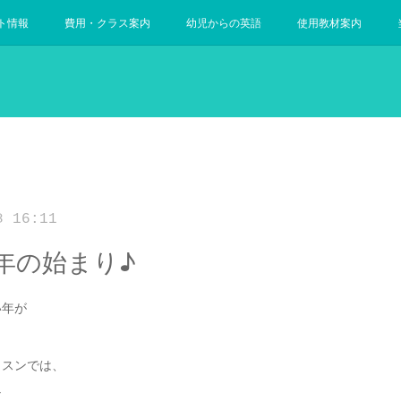
ト情報
費用・クラス案内
幼児からの英語
使用教材案内
8 16:11
年の始まり♪
い年が
。
ッスンでは、
な