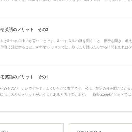
る英語のメリット その2
トは&nbsp;集中力が育つことです。&nbsp;先生の話を聞くこと。指示を聞き、考
達と仲良く活動すること。&nbsp;レッスンでは、歌ったり踊ったりする時間もあれば&n
る英語のメリット その1
始めるのが いいですか？」よくいただく質問です。私は、英語の音を聞こえたま
には、大きなメリットがいくつもあると考えています。 &nbsp;mpiメソッドで