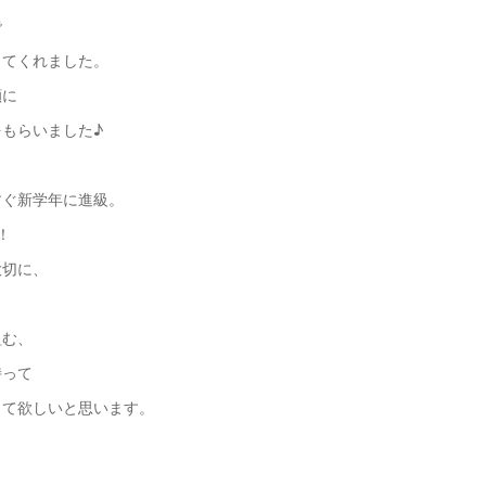
で
きてくれました。
顔に
もらいました♪
すぐ新学年に進級。
！
大切に、
も
組む、
持って
して欲しいと思います。