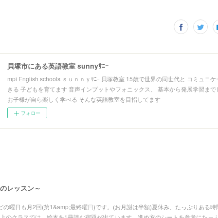
貝塚市にある英語教室 sunnyｻﾆｰ
mpi English schools ｓｕｎｎｙｻﾆｰ 貝塚教室 15歳で世界の同世代と コミュ
きる 子どもを育てます 音声インプットやフォニックス、 基本から発展学習まで
お子様が自ら楽しく学べる そんな英語教室を目指してます
フォロー
月のレッスン～
どの曜日も月2回(第1&amp;最終曜日)です。(お月謝は半額)夏休み、たっぷりある
上のクラスでは、絵本を1冊読む宿題が出ています。進め方のシートを参考にたっ