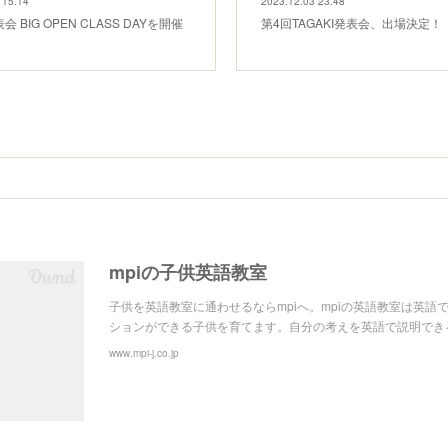
 15:14
2023.12.03 23:48
 BIG OPEN CLASS DAYを開催
第4回TAGAKI発表会、出場決定！
mpiの子供英語教室
子供を英語教室に通わせるならmpiへ。mpiの英語教室は英語
ションができる子供を育てます。自分の考えを英語で説明でき
www.mpi-j.co.jp