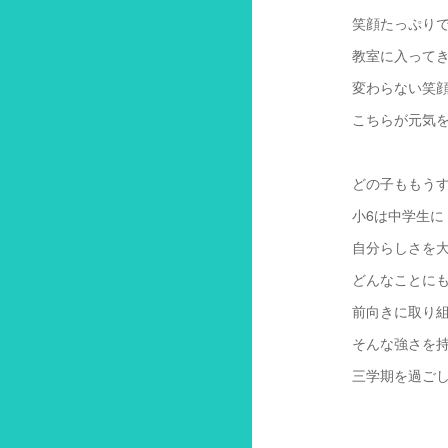
笑顔たっぷり
教室に入って
変わらない笑
こちらが元気を
どの子ももう
小6は中学生に
自分らしさを
どんなことに
前向きに取り
そんな強さを
三学期を過ご