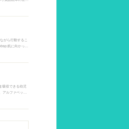
えながら行動するこ
bsp;机に向かっ…
ま吸収できる幼児
は、アルファベッ…