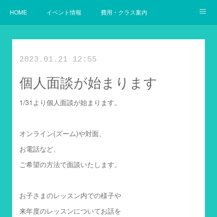
HOME
イベント情報
費用・クラス案内
幼児からの英語
使用教材案内
当教室の目指すゴール
2023.01.21 12:55
個人面談が始まります
1/31より個人面談が始まります。
オンライン(ズーム)や対面、
お電話など、
ご希望の方法で面談いたします。
お子さまのレッスン内での様子や
来年度のレッスンについてお話を