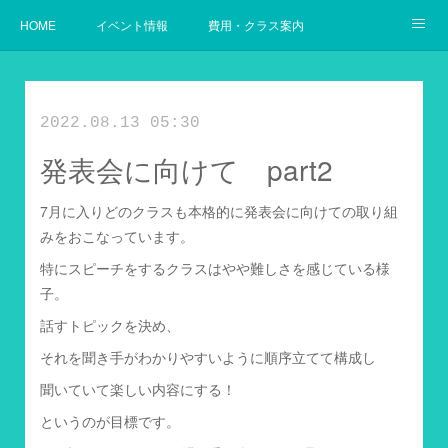
HOME
イベント情報
費用・クラス案内
幼児からの英語
使用教材案内
当教室の目指すゴール
2022.08.13 05:30
発表会に向けて part2
7月に入りどのクラスも本格的に発表会に向けての取り組
みをおこなっています。
特にスピーチをするクラスはやや難しさを感じている様
子。
話すトピックを決め、
それを聞き手がわかりやすいように順序立てて構成し
聞いていて楽しい内容にする！
というのが目標です。