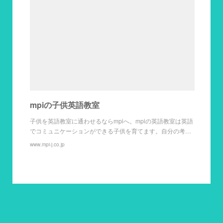
mpiの子供英語教室
子供を英語教室に通わせるならmpiへ。mpiの英語教室は英語
でコミュニケーションができる子供を育てます。自分の考…
www.mpi-j.co.jp