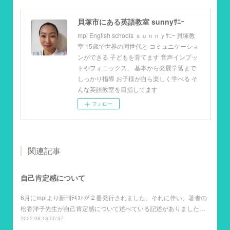
貝塚市にある英語教室 sunnyｻﾆｰ
mpi English schools ｓｕｎｎｙｻﾆｰ 貝塚教
室 15歳で世界の同世代と コミュニケーショ
ンができる 子どもを育てます 音声インプッ
トやフォニックス、 基本から発展学習まで
しっかり指導 お子様が自ら楽しく学べる そ
んな英語教室を目指してます
フォロー
関連記事
自己肯定感について
6月にmpiより新刊ﾃｷｽﾄが２冊発行されました。それに伴い、著者の
松香洋子先生が自己肯定感について述べている記述がありました…
2022.08.13 05:37