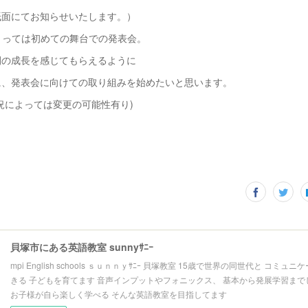
紙面にてお知らせいたします。）
dsにとっては初めての舞台での発表会。
間の成長を感じてもらえるように
に、発表会に向けての取り組みを始めたいと思います。
よっては変更の可能性有り)
貝塚市にある英語教室 sunnyｻﾆｰ
mpi English schools ｓｕｎｎｙｻﾆｰ 貝塚教室 15歳で世界の同世代と コミュ
きる 子どもを育てます 音声インプットやフォニックス、 基本から発展学習まで
お子様が自ら楽しく学べる そんな英語教室を目指してます