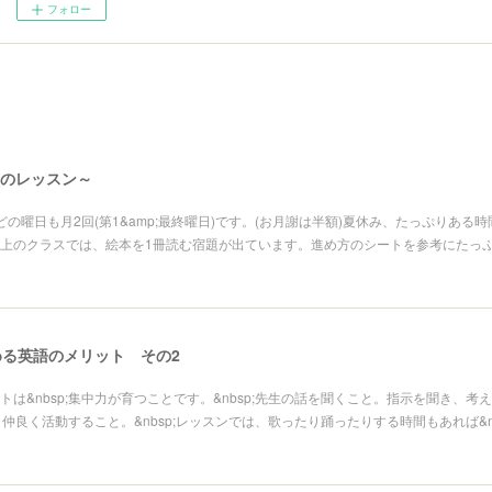
フォロー
月のレッスン～
どの曜日も月2回(第1&amp;最終曜日)です。(お月謝は半額)夏休み、たっぷりある
上のクラスでは、絵本を1冊読む宿題が出ています。進め方のシートを参考にたっ
る英語のメリット その2
トは&nbsp;集中力が育つことです。&nbsp;先生の話を聞くこと。指示を聞き、考
達と仲良く活動すること。&nbsp;レッスンでは、歌ったり踊ったりする時間もあれば&n