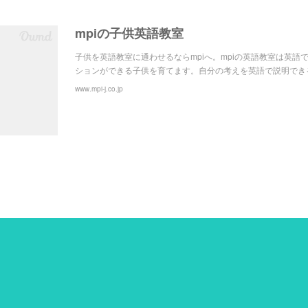
mpiの子供英語教室
子供を英語教室に通わせるならmpiへ。mpiの英語教室は英語
ションができる子供を育てます。自分の考えを英語で説明でき
www.mpi-j.co.jp