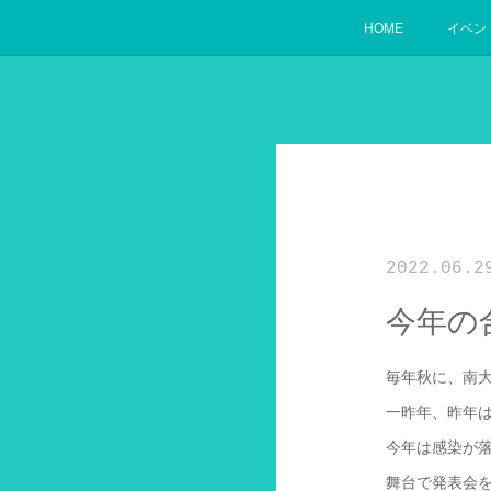
HOME
イベン
2022.06.2
今年の
毎年秋に、南大
一昨年、昨年は
今年は感染が
舞台で発表会