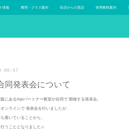
ト情報
費用・クラス案内
幼児からの英語
使用教材案内
9 08:57
合同発表会について
阪にあるmpiパートナー教室が合同で 開催する発表会。
オンラインで 発表会を行いましたが、
落ち着いていることから、
を行うこととなりました♫