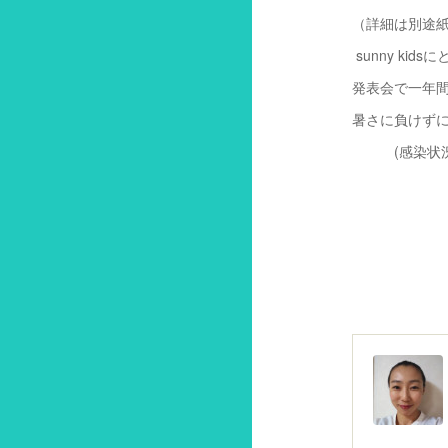
（詳細は別途
sunny ki
発表会で一年
暑さに負けず
(感染状況に