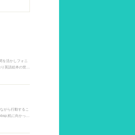
時間を活かしフォニ
ぷり英語絵本の世…
えながら行動するこ
bsp;机に向かっ…