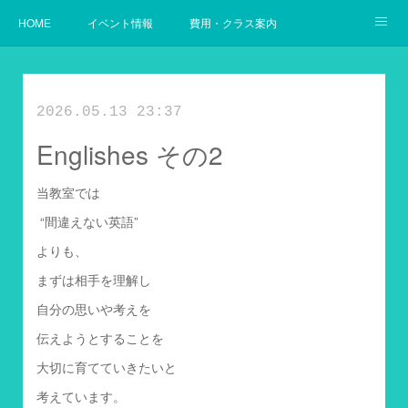
HOME
イベント情報
費用・クラス案内
幼児からの英語
使用教材案内
当教室の目指すゴール
2026.05.13 23:37
Englishes その2
当教室では
“間違えない英語”
よりも、
まずは相手を理解し
自分の思いや考えを
伝えようとすることを
大切に育てていきたいと
考えています。