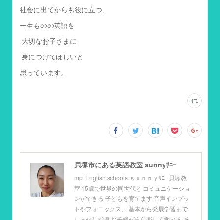
社会に出てからも役に立つ、
一生ものの英語を
大切なお子さまに
身につけてほしいと
思っています。
貝塚市にある英語教室 sunnyｻﾆｰ
mpi English schools ｓｕｎｎｙｻﾆｰ 貝塚教
室 15歳で世界の同世代と コミュニケーショ
ンができる 子どもを育てます 音声インプッ
トやフォニックス、 基本から発展学習まで
しっかり指導 お子様が自ら楽しく学べる そ