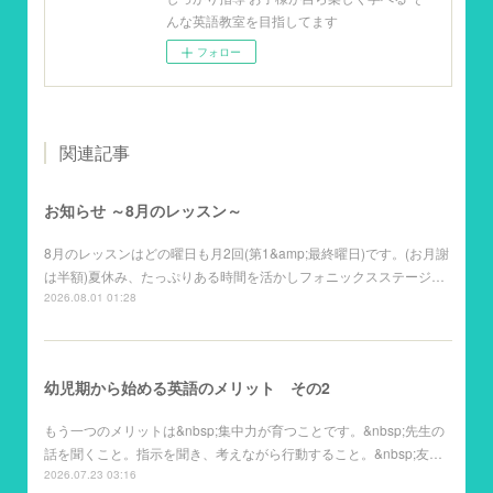
んな英語教室を目指してます
フォロー
関連記事
お知らせ ～8月のレッスン～
8月のレッスンはどの曜日も月2回(第1&amp;最終曜日)です。(お月謝
は半額)夏休み、たっぷりある時間を活かしフォニックスステージ…
2026.08.01 01:28
幼児期から始める英語のメリット その2
もう一つのメリットは&nbsp;集中力が育つことです。&nbsp;先生の
話を聞くこと。指示を聞き、考えながら行動すること。&nbsp;友…
2026.07.23 03:16