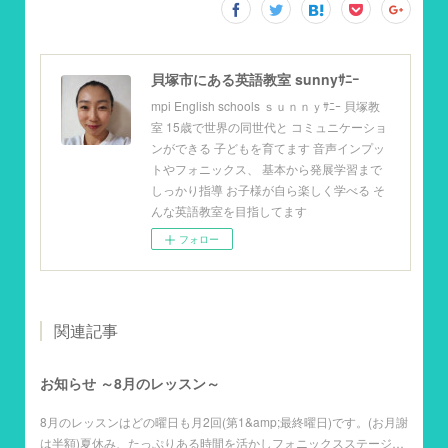
貝塚市にある英語教室 sunnyｻﾆｰ
mpi English schools ｓｕｎｎｙｻﾆｰ 貝塚教
室 15歳で世界の同世代と コミュニケーショ
ンができる 子どもを育てます 音声インプッ
トやフォニックス、 基本から発展学習まで
しっかり指導 お子様が自ら楽しく学べる そ
んな英語教室を目指してます
フォロー
関連記事
お知らせ ～8月のレッスン～
8月のレッスンはどの曜日も月2回(第1&amp;最終曜日)です。(お月謝
は半額)夏休み、たっぷりある時間を活かしフォニックスステージ…