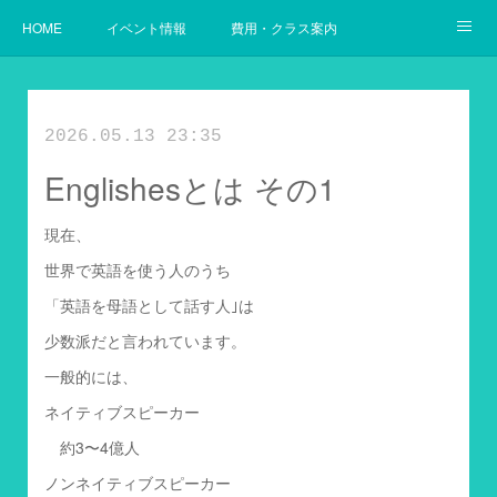
HOME
イベント情報
費用・クラス案内
幼児からの英語
使用教材案内
当教室の目指すゴール
2026.05.13 23:35
Englishesとは その1
現在、
世界で英語を使う人のうち
「英語を母語として話す人｣は
少数派だと言われています。
一般的には、
ネイティブスピーカー
約3〜4億人
ノンネイティブスピーカー