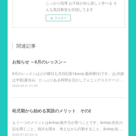
しっかり指導 お子様が自ら楽しく学べる そ
んな英語教室を目指してます
フォロー
関連記事
お知らせ ～8月のレッスン～
8月のレッスンはどの曜日も月2回(第1&amp;最終曜日)です。(お月謝
は半額)夏休み、たっぷりある時間を活かしフォニックスステージ…
2026.08.01 01:28
幼児期から始める英語のメリット その2
もう一つのメリットは&nbsp;集中力が育つことです。&nbsp;先生の
話を聞くこと。指示を聞き、考えながら行動すること。&nbsp;友…
2026.07.23 03:16