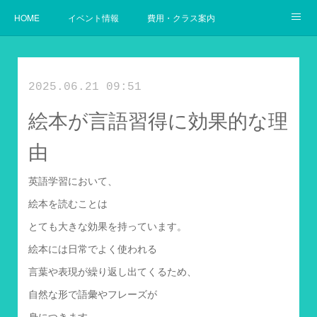
HOME
イベント情報
費用・クラス案内
幼児からの英語
使用教材案内
当教室の目指すゴール
2025.06.21 09:51
絵本が言語習得に効果的な理
由
英語学習において、
絵本を読むことは
とても大きな効果を持っています。
絵本には日常でよく使われる
言葉や表現が繰り返し出てくるため、
自然な形で語彙やフレーズが
身につきます。