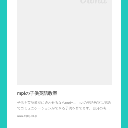
mpiの子供英語教室
子供を英語教室に通わせるならmpiへ。mpiの英語教室は英語
でコミュニケーションができる子供を育てます。自分の考…
www.mpi-j.co.jp