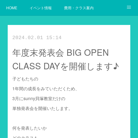
HOME
イベント情報
費用・クラス案内
幼児からの英語
使用教材案内
当教室の目指すゴール
2024.02.01 15:14
年度末発表会 BIG OPEN
CLASS DAYを開催します♪
子どもたちの
1年間の成長をみていただくため、
3月にsunny貝塚教室だけの
単独発表会を開催いたします。
何を発表したいか
どのクラスも