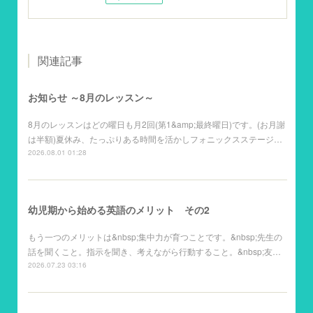
関連記事
お知らせ ～8月のレッスン～
8月のレッスンはどの曜日も月2回(第1&amp;最終曜日)です。(お月謝
は半額)夏休み、たっぷりある時間を活かしフォニックスステージ…
2026.08.01 01:28
幼児期から始める英語のメリット その2
もう一つのメリットは&nbsp;集中力が育つことです。&nbsp;先生の
話を聞くこと。指示を聞き、考えながら行動すること。&nbsp;友…
2026.07.23 03:16