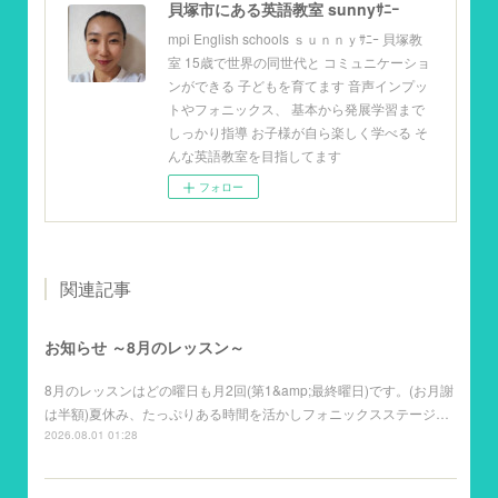
貝塚市にある英語教室 sunnyｻﾆｰ
mpi English schools ｓｕｎｎｙｻﾆｰ 貝塚教
室 15歳で世界の同世代と コミュニケーショ
ンができる 子どもを育てます 音声インプッ
トやフォニックス、 基本から発展学習まで
しっかり指導 お子様が自ら楽しく学べる そ
んな英語教室を目指してます
フォロー
関連記事
お知らせ ～8月のレッスン～
8月のレッスンはどの曜日も月2回(第1&amp;最終曜日)です。(お月謝
は半額)夏休み、たっぷりある時間を活かしフォニックスステージ…
2026.08.01 01:28