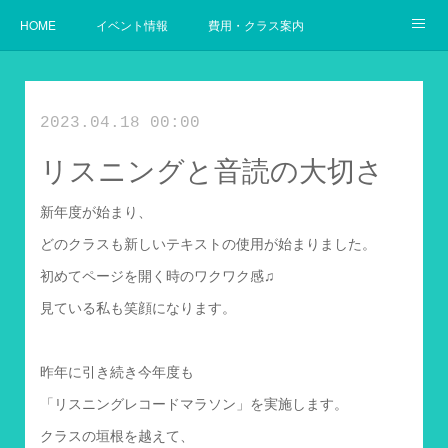
HOME
イベント情報
費用・クラス案内
幼児からの英語
使用教材案内
当教室の目指すゴール
2023.04.18 00:00
リスニングと音読の大切さ
新年度が始まり、
どのクラスも新しいテキストの使用が始まりました。
初めてページを開く時のワクワク感♫
見ている私も笑顔になります。
昨年に引き続き今年度も
「リスニングレコードマラソン」を実施します。
クラスの垣根を越えて、