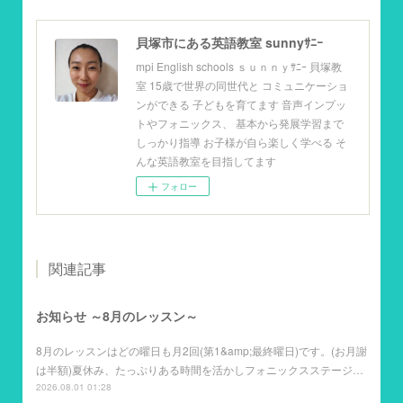
貝塚市にある英語教室 sunnyｻﾆｰ
mpi English schools ｓｕｎｎｙｻﾆｰ 貝塚教
室 15歳で世界の同世代と コミュニケーショ
ンができる 子どもを育てます 音声インプッ
トやフォニックス、 基本から発展学習まで
しっかり指導 お子様が自ら楽しく学べる そ
んな英語教室を目指してます
フォロー
関連記事
お知らせ ～8月のレッスン～
8月のレッスンはどの曜日も月2回(第1&amp;最終曜日)です。(お月謝
は半額)夏休み、たっぷりある時間を活かしフォニックスステージ…
2026.08.01 01:28