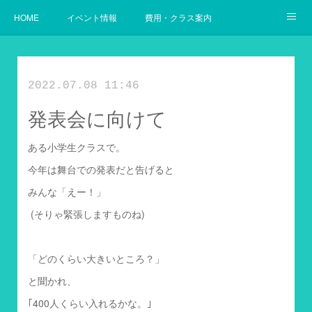
HOME
イベント情報
費用・クラス案内
幼児からの英語
使用教材案内
当教室の目指すゴール
2022.07.08 11:46
発表会に向けて
ある小学生クラスで。
今年は舞台での発表だと告げると
みんな「えー！」
(そりゃ緊張しますものね)
「どのくらい大きいところ？」
と聞かれ、
｢400人くらい入れるかな。｣